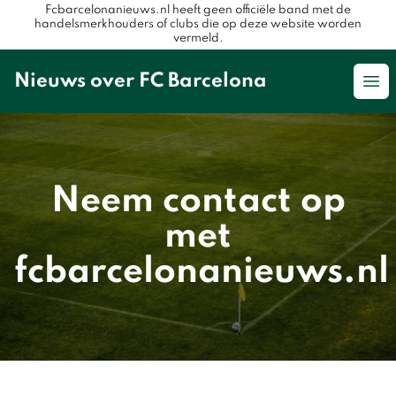
Fcbarcelonanieuws.nl heeft geen officiële band met de
handelsmerkhouders of clubs die op deze website worden
vermeld.
Nieuws over FC Barcelona
Op
Neem contact op
met
fcbarcelonanieuws.nl