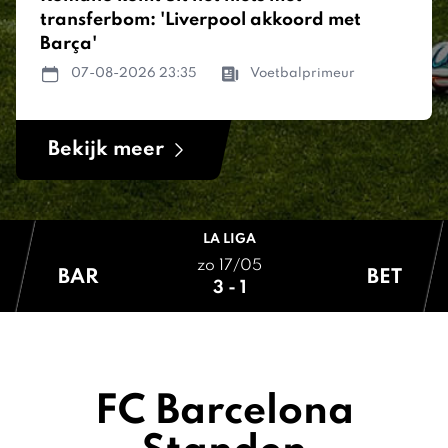
transferbom: 'Liverpool akkoord met
Barça'
07-08-2026 23:35
Voetbalprimeur
Bekijk meer
LA LIGA
zo 17/05
BAR
BET
3 - 1
FC Barcelona