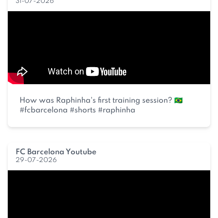
31-07-2026
How was Raphinha's first training session? 🇧🇷
#fcbarcelona #shorts #raphinha
FC Barcelona Youtube
29-07-2026