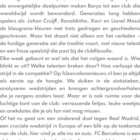
de onvergetelijke doelpunten maken Barça tot een club die
wereldwijd wordt bewonderd. Generaties lang hebben
spelers als Johan Cruijff, Ronaldinho, Xavi en Lionel Messi
de blaugrana-kleuren met trots gedragen en geschiedenis
geschreven. Maar het draait niet alleen om het verleden –
de huidige generatie zet die traditie voort, met nieuw talent
en een frisse speelstijl die past bij de clubfilosofie.
Elke week gebeurt er wel iets dat het volgen waard is. Wie
blinkt er uit? Welke talenten breken door? Hoe verloopt de
strijd in de competitie? Op fcbarcelonanieuws.nl ben je altijd
als eerste op de hoogte. We duiken in de statistieken,
analyseren wedstrijden en brengen achtergrondverhalen
die je nergens anders leest. Maar er is ook ruimte voor de
luchtige kant van de club: verrassende feitjes, leuke weetjes
en anekdotes die je als fan niet mag missen.
Of het nu gaat om een zinderend duel tegen Real Madrid,
een cruciale wedstrijd in Europa of een blik op de toekomst
van de club, hier vind je alle ins en outs. FC Barcelona is een