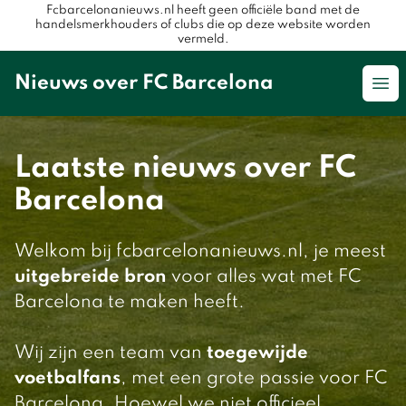
Fcbarcelonanieuws.nl heeft geen officiële band met de
handelsmerkhouders of clubs die op deze website worden
vermeld.
Nieuws over FC Barcelona
Op
Laatste nieuws over FC
Barcelona
Welkom bij fcbarcelonanieuws.nl, je meest
uitgebreide bron
voor alles wat met FC
Barcelona te maken heeft.
Wij zijn een team van
toegewijde
voetbalfans
, met een grote passie voor FC
Barcelona. Hoewel we niet officieel