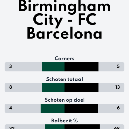
Birmingham
City - FC
Barcelona
Corners
3
5
Schoten totaal
8
13
Schoten op doel
4
6
Balbezit %