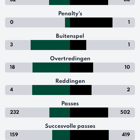
32
68
Penalty's
0
1
Buitenspel
3
1
Overtredingen
18
10
Reddingen
4
2
Passes
232
502
Succesvolle passes
159
419