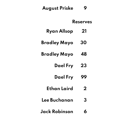
August Priske
9
Reserves
Ryan Allsop
21
Bradley Mayo
30
Bradley Mayo
48
Dael Fry
23
Dael Fry
99
Ethan Laird
2
Lee Buchanan
3
Jack Robinson
6