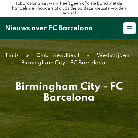
Fcbarcelonanieuws.nl heeft geen officiële band met de
handelsmerkhouders of clubs die op deze website worden
vermeld.
Nieuws over FC Barcelona
Op
Thuis
»
Club Friendlies 1
»
Wedstrijden
»
Birmingham City - FC Barcelona
Birmingham City - FC
Barcelona