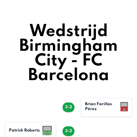
Wedstrijd
Birmingham
City - FC
Barcelona
Brian Fariñas
3-2
Pérez
Patrick Roberts
3-2