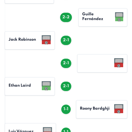
Guille
2-2
Fernández
Jack Robinson
2-1
2-1
Ethan Laird
2-1
Roony Bardghji
1-1
Luis Vázquez