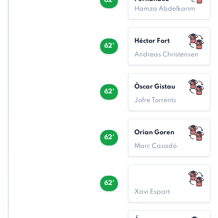
62'
Hamza Abdelkarim
Héctor Fort
62'
Andreas Christensen
Òscar Gistau
62'
Jofre Torrents
Orian Goren
62'
Marc Casadó
62'
Xavi Espart