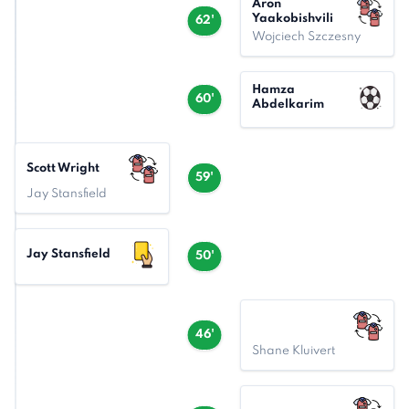
Áron
Yaakobishvili
62'
Wojciech Szczesny
Hamza
60'
Abdelkarim
Scott Wright
59'
Jay Stansfield
Jay Stansfield
50'
46'
Shane Kluivert