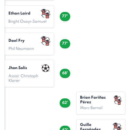
Ethan Laird
77'
Bright Osayi-Samuel
Dael Fry
77'
Phil Neumann
Jhon Solís
68'
Assist: Christoph
Klarer
Brian Fariñas
Pérez
62'
Marc Bernal
Guille
Fernández