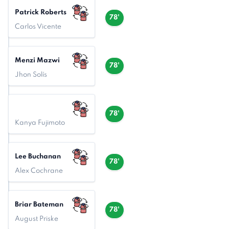
Patrick Roberts
78'
Carlos Vicente
Menzi Mazwi
78'
Jhon Solís
78'
Kanya Fujimoto
Lee Buchanan
78'
Alex Cochrane
Briar Bateman
78'
August Priske