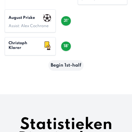
August Priske
31'
Assist: Alex Cochrane
Christoph
18'
Klarer
Begin 1st-half
Statistieken