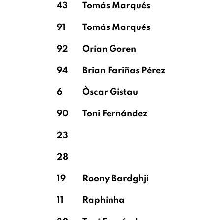
43
Tomás Marqués
91
Tomás Marqués
92
Orian Goren
94
Brian Fariñas Pérez
6
Òscar Gistau
90
Toni Fernández
23
28
19
Roony Bardghji
11
Raphinha