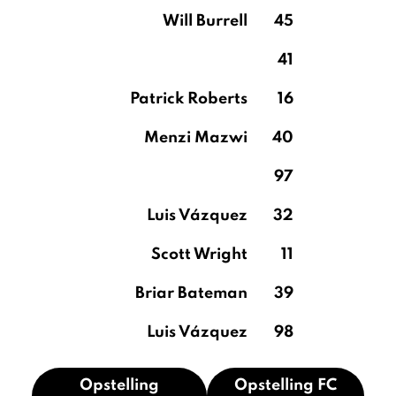
Will Burrell
45
41
Patrick Roberts
16
Menzi Mazwi
40
97
Luis Vázquez
32
Scott Wright
11
Briar Bateman
39
Luis Vázquez
98
Opstelling
Opstelling FC