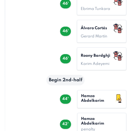
46'
Ebrima Tunkara
Álvaro Cortés
46'
Gerard Martín
Roony Bardghji
46'
Karim Adeyemi
Begin 2nd-half
Hamza
44'
Abdelkarim
Hamza
Abdelkarim
42'
penalty