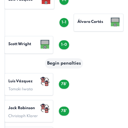
1-1
Álvaro Cortés
1-1
Scott Wright
1-0
Begin penalties
Luis Vázquez
78'
Tomoki Iwata
Jack Robinson
78'
Christoph Klarer