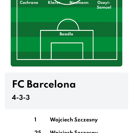
Cochrane
Klarer
Neumann
Osayi-
Samuel
Beadle
FC Barcelona
4-3-3
1
Wojciech Szczesny