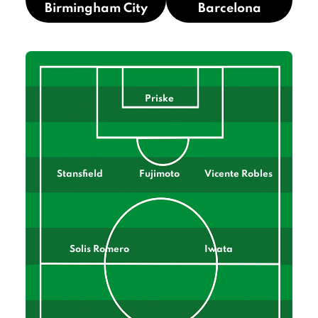
Birmingham City
Barcelona
Priske
Stansfield
Fujimoto
Vicente Robles
Solis Romero
Iwata