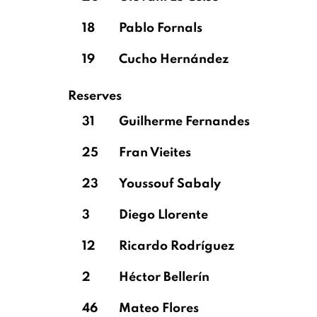
18
Pablo Fornals
Araújo da Silva
19
Cucho Hernández
Reserves
Araújo da Silva
31
Guilherme Fernandes
25
Fran Vieites
Koundé
23
Youssouf Sabaly
3
Diego Llorente
Szczęsny
12
Ricardo Rodríguez
2
Héctor Bellerín
46
Mateo Flores