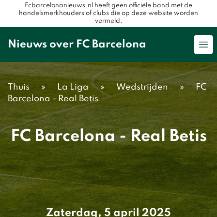
Fcbarcelonanieuws.nl heeft geen officiële band met de
handelsmerkhouders of clubs die op deze website worden
vermeld.
Nieuws over FC Barcelona
Op
Thuis
»
La Liga
»
Wedstrijden
»
FC
Barcelona - Real Betis
FC Barcelona - Real Betis
Zaterdag, 5 april 2025