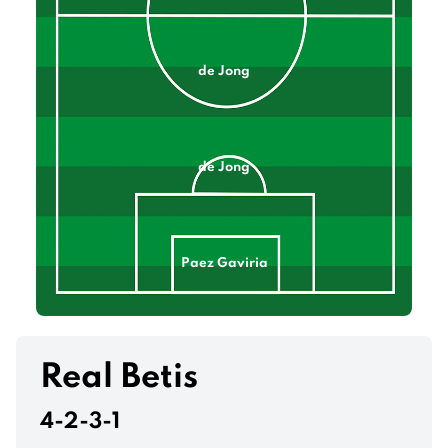
de Jong
de Jong
Paez Gaviria
López Marín
Real Betis
4-2-3-1