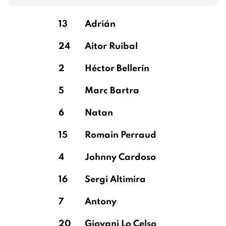
López
13
Adrián
24
Aitor Ruibal
Balde Martínez
2
Héctor Bellerín
5
Marc Bartra
Martín Langreo
6
Natan
15
Romain Perraud
Martínez Berridi
4
Johnny Cardoso
16
Sergi Altimira
Cubarsí Paredes
7
Antony
20
Giovani Lo Celso