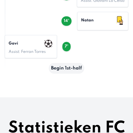
Assist: Giovani Lo Celso
Natan
14'
Gavi
7'
Assist: Ferran Torres
Begin 1st-half
Statistieken FC