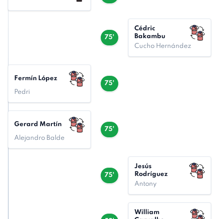
Cédric
Bakambu
75'
Cucho Hernández
Fermín López
75'
Pedri
Gerard Martín
75'
Alejandro Balde
Jesús
Rodríguez
75'
Antony
William