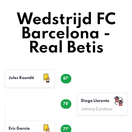
Wedstrijd FC
Barcelona -
Real Betis
Jules Koundé
87'
Diego Llorente
78'
Johnny Cardoso
Eric García
77'