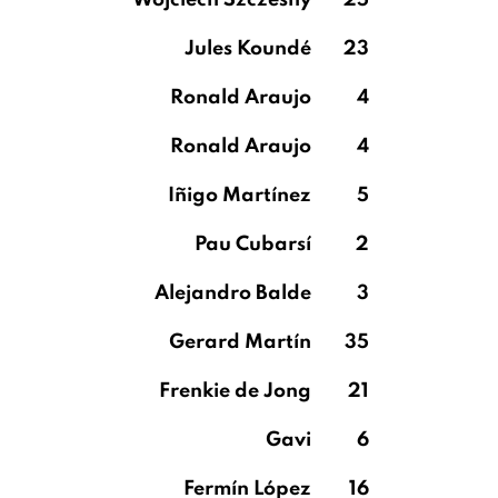
Wojciech Szczesny
25
Jules Koundé
23
Ronald Araujo
4
Ronald Araujo
4
Iñigo Martínez
5
Pau Cubarsí
2
Alejandro Balde
3
Gerard Martín
35
Frenkie de Jong
21
Gavi
6
Fermín López
16