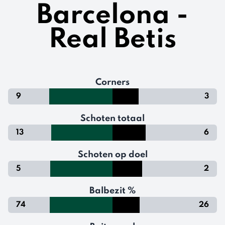
Barcelona -
Real Betis
Corners
9
3
Schoten totaal
13
6
Schoten op doel
5
2
Balbezit %
74
26