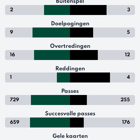
Buitenspel
2
3
Doelpogingen
9
5
Overtredingen
16
12
Reddingen
1
4
Passes
729
255
Succesvolle passes
659
176
Gele kaarten