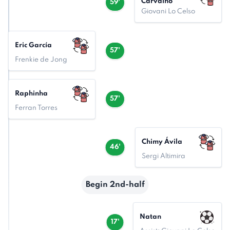
Carvalho
59'
Giovani Lo Celso
Eric García
57'
Frenkie de Jong
Raphinha
57'
Ferran Torres
Chimy Ávila
46'
Sergi Altimira
Begin 2nd-half
Natan
17'