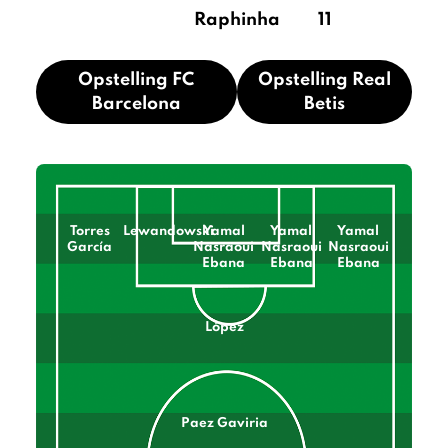
Raphinha
11
Opstelling FC
Opstelling Real
Barcelona
Betis
Torres
Lewandowski
Yamal
Yamal
Yamal
García
Nasraoui
Nasraoui
Nasraoui
Ebana
Ebana
Ebana
López
Paez Gaviria