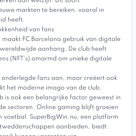
erken aan welzijn. Dit soort
uwe markten te bereiken, vooral in
id heeft.
rokkenheid van fans
 maakt FC Barcelona gebruik van digitale
 wereldwijde aanhang. De club heeft
ens (NFT’s) omarmd om unieke digitale
h onderlegde fans aan, maar creëert ook
kt het moderne imago van de club.
b is ook een belangrijke factor geweest in
de sectoren. Online gaming blijft groeien
n voetbal.
SuperBigWin.nu
, een platform
portweddenschappen aanbieden, biedt