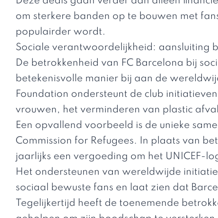
Deze deals gaan verder dan alleen financi
om sterkere banden op te bouwen met fans 
populairder wordt.
Sociale verantwoordelijkheid: aansluiting b
De betrokkenheid van FC Barcelona bij
soc
betekenisvolle manier bij aan de wereldwi
Foundation ondersteunt de club initiatieven
vrouwen, het verminderen van plastic afval
Een opvallend voorbeeld is de unieke sam
Commission for Refugees. In plaats van bet
jaarlijks een vergoeding om het UNICEF-log
Het ondersteunen van wereldwijde initiati
sociaal bewuste fans en laat zien dat Barc
Tegelijkertijd heeft de toenemende
betrokk