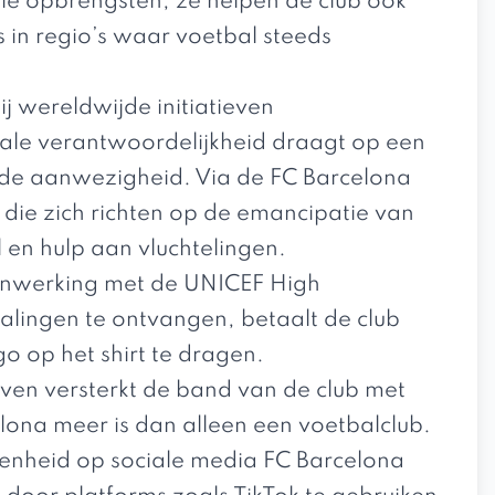
ële opbrengsten; ze helpen de club ook
in regio’s waar voetbal steeds
ij wereldwijde initiatieven
iale verantwoordelijkheid
draagt op een
jde aanwezigheid. Via de FC Barcelona
 die zich richten op de emancipatie van
 en hulp aan vluchtelingen.
enwerking met de UNICEF High
alingen te ontvangen, betaalt de club
o op het shirt te dragen.
even versterkt de band van de club met
elona meer is dan alleen een voetbalclub.
enheid op sociale media FC Barcelona