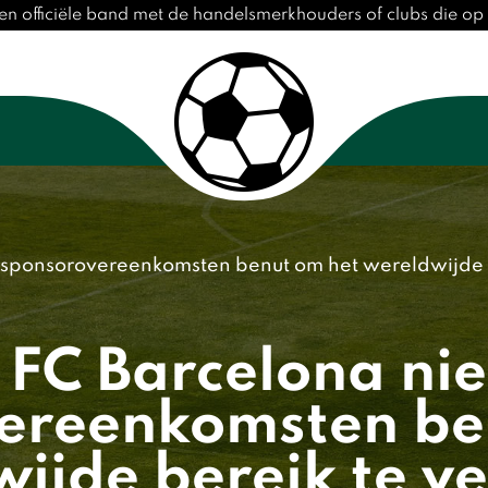
en officiële band met de handelsmerkhouders of clubs die o
sponsorovereenkomsten benut om het wereldwijde b
 FC Barcelona ni
ereenkomsten be
ijde bereik te v