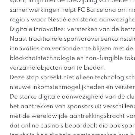
sport, in lijn met de toewijding van beide m
samenwerkingen helpt FC Barcelona om nie
regio’s waar Nestlé een sterke aanwezighe
Digitale innovaties: versterken van de bet
Naast traditionele sponsorovereenkomsten
innovaties om verbonden te blijven met de
blockchaintechnologie en non-fungible tok
verzamelobjecten aan te bieden.
Deze stap spreekt niet alleen technologisc
nieuwe inkomstenmogelijkheden en verster
De sterke digitale aanwezigheid van de clu
het aantrekken van sponsors uit verschillen
met de wereldwijde aantrekkingskracht va
dat online casino's beoordeelt die ook s