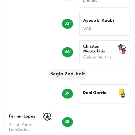
penalty
Ayoub El Kaabi
52'
VAR
Christos
Mouzakitis
46'
Gelson Martins
Begin 2nd-half
Dani García
39'
Fermín López
38'
Assist: Pedro
Fernández