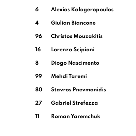
6
Alexios Kalogeropoulos
4
Giulian Biancone
96
Christos Mouzakitis
16
Lorenzo Scipioni
8
Diogo Nascimento
99
Mehdi Taremi
80
Stavros Pnevmonidis
27
Gabriel Strefezza
11
Roman Yaremchuk