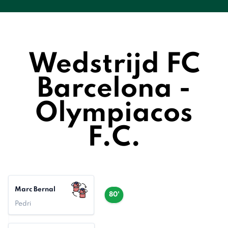
Wedstrijd FC
Barcelona -
Olympiacos
F.C.
Marc Bernal
80'
Pedri