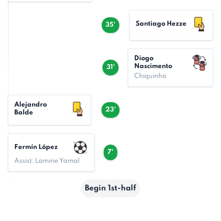
Santiago Hezze
35'
Diogo
Nascimento
31'
Chiquinho
Alejandro
23'
Balde
Fermín López
7'
Assist: Lamine Yamal
Begin 1st-half