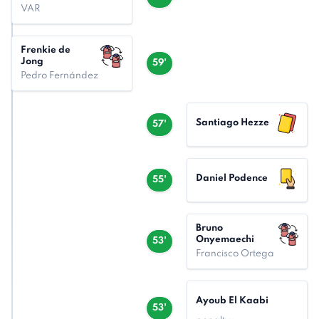
VAR
Frenkie de
Jong
59'
Pedro Fernández
Santiago Hezze
57'
Daniel Podence
55'
Bruno
Onyemaechi
53'
Francisco Ortega
Ayoub El Kaabi
53'