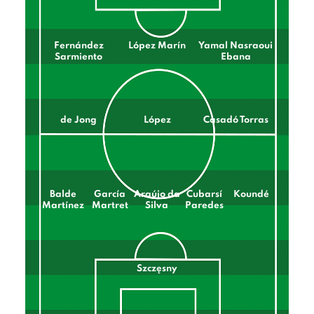
Fernández
López Marín
Yamal Nasraoui
Sarmiento
Ebana
de Jong
López
Casadó Torras
Balde
García
Araújo da
Cubarsí
Koundé
Martínez
Martret
Silva
Paredes
Szczęsny