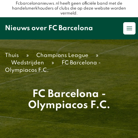
Fcbarcelonanieuws.nl heeft geen officiële band met de
handelsmerkhouders of clubs die op deze website worden
vermeld.
Nieuws over FC Barcelona
Op
Thuis
»
Champions League
»
Wedstrijden
»
FC Barcelona -
Olympiacos F.C.
FC Barcelona -
Olympiacos F.C.