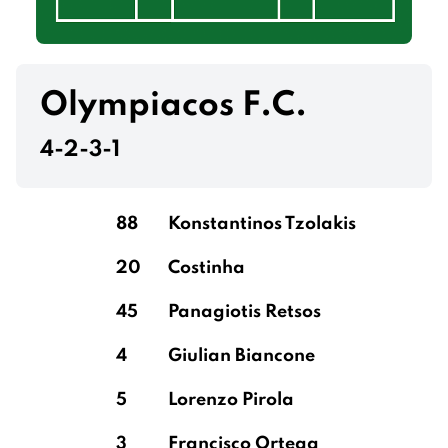
Olympiacos F.C.
4-2-3-1
88
Konstantinos Tzolakis
20
Costinha
45
Panagiotis Retsos
4
Giulian Biancone
5
Lorenzo Pirola
3
Francisco Ortega