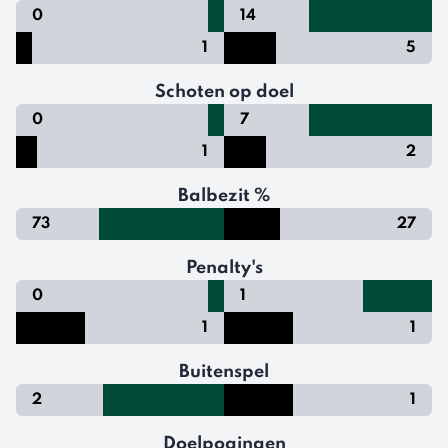
0
14
1
5
Schoten op doel
0
7
1
2
Balbezit %
73
27
Penalty's
0
1
1
1
Buitenspel
2
1
Doelpogingen