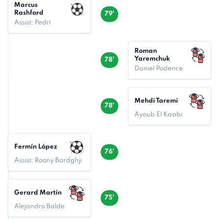
Marcus
Rashford
79'
Assist: Pedri
Roman
Yaremchuk
78'
Daniel Podence
Mehdi Taremi
78'
Ayoub El Kaabi
Fermín López
76'
Assist: Roony Bardghji
Gerard Martín
75'
Alejandro Balde