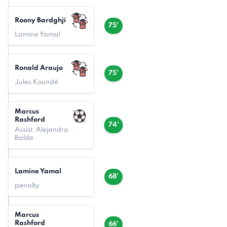
Roony Bardghji
75'
Lamine Yamal
Ronald Araujo
75'
Jules Koundé
Marcus
Rashford
74'
Assist: Alejandro
Balde
Lamine Yamal
68'
penalty
Marcus
Rashford
66'