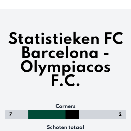
Statistieken FC
Barcelona -
Olympiacos
F.C.
Corners
7
2
Schoten totaal