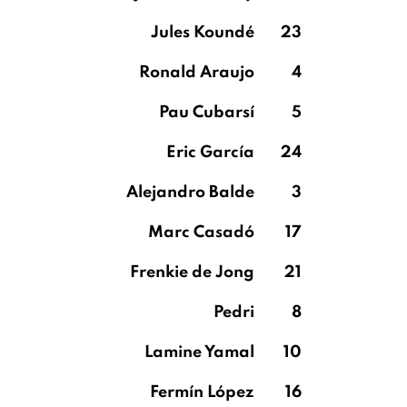
Jules Koundé
23
Ronald Araujo
4
Pau Cubarsí
5
Eric García
24
Alejandro Balde
3
Marc Casadó
17
Frenkie de Jong
21
Pedri
8
Lamine Yamal
10
Fermín López
16