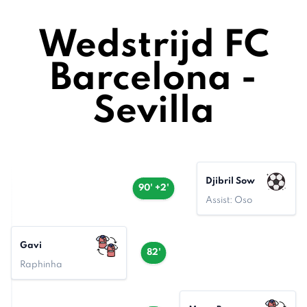
Wedstrijd FC
Barcelona -
Sevilla
Djibril Sow
90' +2'
Assist: Oso
Gavi
82'
Raphinha