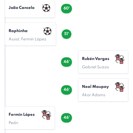
João Cancelo
60'
Raphinha
51'
Assist: Fermín López
Rubén Vargas
46'
Gabriel Suazo
Neal Maupay
46'
Akor Adams
Fermín López
46'
Pedri