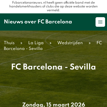
Fcbarcelonanieuws.nl heeft geen officiële band met de
handelsmerkhouders of clubs die op deze website worden
vermeld.
Nieuws over FC Barcelona
Op
Thuis
»
La Liga
»
Wedstrijden
»
FC
Barcelona - Sevilla
FC Barcelona - Sevilla
Zondag, 15 maart 2026