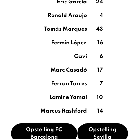
Eric García
24
Ronald Araujo
4
Tomás Marqués
43
Fermín López
16
Gavi
6
Marc Casadó
17
Ferran Torres
7
Lamine Yamal
10
Marcus Rashford
14
Opstelling FC
Opstelling
Barcelona
Sevilla