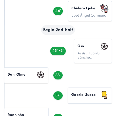
Chidera Ejuke
46'
José Ángel Carmona
Begin 2nd-half
Oso
45' +3'
Assist: Juanlu
Sánchez
Dani Olmo
38'
Gabriel Suazo
37'
Raphinha