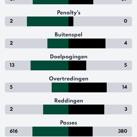
Penalty's
2
0
Buitenspel
2
4
Doelpogingen
13
5
Overtredingen
5
14
Reddingen
2
3
Passes
616
380