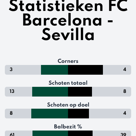
Statistieken FC
Barcelona -
Sevilla
Corners
3
4
Schoten totaal
13
8
Schoten op doel
8
4
Balbezit %
61
39