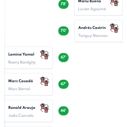
Manu Bueno
78'
Lucien Agoumé
Andrés Castrín
70'
Tanguy Nianzou
Lamine Yamal
67'
Roony Bardghji
Marc Casadó
67'
Marc Bernal
Ronald Araujo
66'
João Cancelo