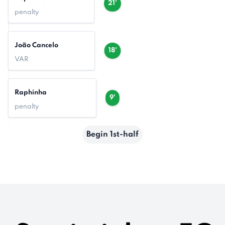
21'
penalty
João Cancelo
18'
VAR
Raphinha
9'
penalty
Begin 1st-half