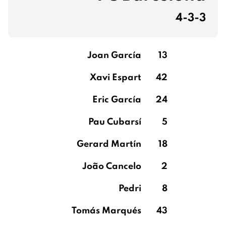
4-3-3
Joan García
13
Xavi Espart
42
Eric García
24
Pau Cubarsí
5
Gerard Martín
18
João Cancelo
2
Pedri
8
Tomás Marqués
43