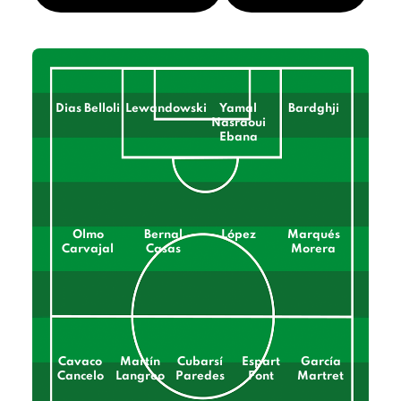
Dias Belloli
Lewandowski
Yamal
Bardghji
Nasraoui
Ebana
Olmo
Bernal
López
Marqués
Carvajal
Casas
Morera
Cavaco
Martín
Cubarsí
Espart
García
Cancelo
Langreo
Paredes
Font
Martret