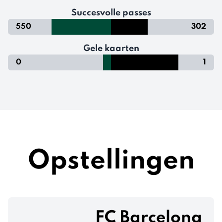
Succesvolle passes
550
302
Gele kaarten
0
1
Opstellingen
FC Barcelona